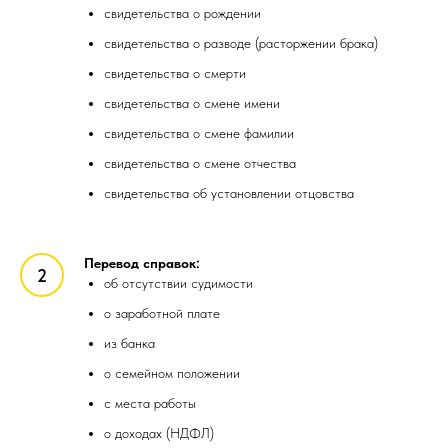
свидетельства о рождении
свидетельства о разводе (расторжении брака)
свидетельства о смерти
свидетельства о смене имени
свидетельства о смене фамилии
свидетельства о смене отчества
свидетельства об установлении отцовства
Перевод справок:
об отсутствии судимости
о заработной плате
из банка
о семейном положении
с места работы
о доходах (НДФЛ)