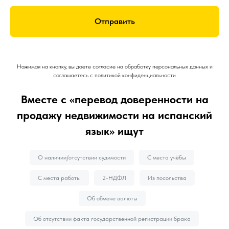
Отправить
Нажимая на кнопку, вы даете согласие на обработку персональных данных и
соглашаетесь c политикой конфиденциальности
Вместе с «п
еревод доверенности на
продажу недвижимости на испанский
язык
» ищут
О наличии/отсутствии судимости
С места учёбы
С места работы
2-НДФЛ
Из посольства
Об обмене валюты
Об отсутствии факта государственной регистрации брака